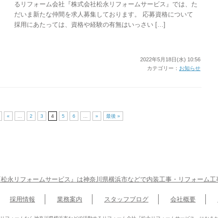
るリフォーム会社『株式会社松永リフォームサービス』では、た
だいま新たな仲間を求人募集しております。 応募資格について
採用にあたっては、資格や経験の有無はいっさい […]
2022年5月18日(水) 10:56
カテゴリー：
お知らせ
«
...
2
3
4
5
6
...
»
最後 »
松永リフォームサービス』は神奈川県横浜市などで内装工事・リフォーム工
採用情報
業務案内
スタッフブログ
会社概要