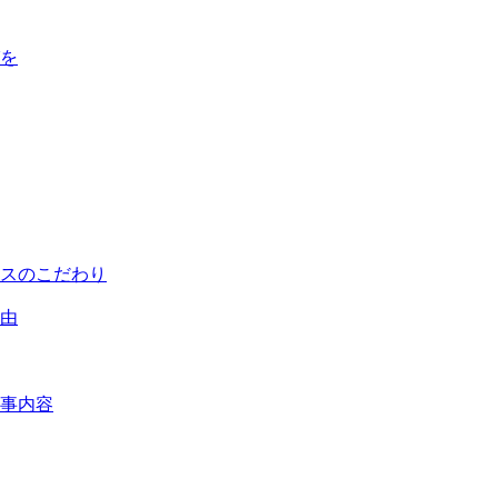
を
スのこだわり
由
事内容