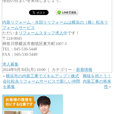
理想の住まいを実現しましょう。
内装リフォーム・水回りリフォームは横浜の（株）松永リ
フォームサービス
ただいま
リフォームスタッフ求人中
です！
〒224-0045
神奈川県横浜市都筑区東方町1007-3
TEL：045-530-5448
FAX：045-530-5449
求人募集
2024年9月30日(月) 10:00 ｜ カテゴリー：
新着情報
«
横浜市の内装工事でスキルアップ！株式
興味を持とう！
会社松永リフォームサービスで新しい仲間
内装工事の将来
を募集
性
»